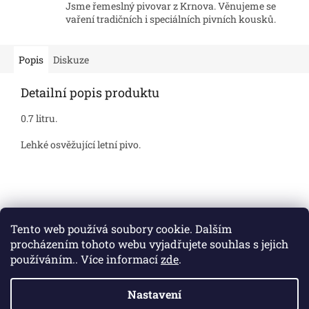
Jsme řemeslný pivovar z Krnova. Věnujeme se
vaření tradičních i speciálních pivních kousků.
Popis
Diskuze
Detailní popis produktu
0.7 litru.
Lehké osvěžující letní pivo.
Z
á
p
Tento web používá soubory cookie. Dalším
a
procházením tohoto webu vyjadřujete souhlas s jejich
t
používáním.. Více informací
zde
.
í
Vytvořil Shoptet
Nastavení