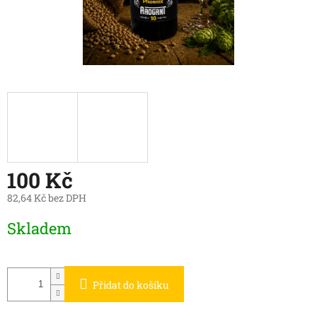
100 Kč
82,64 Kč bez DPH
Měrná
Skladem
cena:
Přidat do košíku