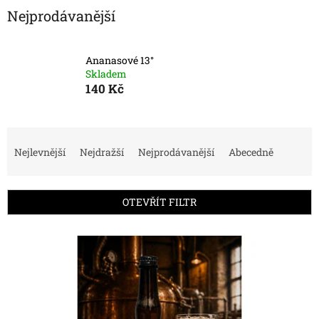
Nejprodávanější
Ananasové 13°
Skladem
140 Kč
Ř
a
Nejlevnější
Nejdražší
Nejprodávanější
Abecedně
z
e
n
OTEVŘÍT FILTR
í
p
V
r
ý
o
p
d
i
u
s
k
p