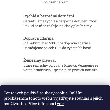
1
položek celkem
O
v
l
Rychlé a bezpečné doručení
á
Garantujeme rychlé a bezpečné doručení zboží.
d
Pokud se něco rozbije, náklady platíme my.
a
c
í
Doprava zdarma
p
Při nákupu nad 500 Kč je doprava zdarma.
r
Doručujeme po celé ČR i do výdejních boxů.
v
k
y
Řemeslný pivovar
v
Jsme řemeslný pivovar z Krnova. Věnujeme se
ý
vaření tradičních i speciálních pivních kousků.
p
i
Z
s
á
u
p
Tento web používá soubory cookie. Dalším
a
procházením tohoto webu vyjadřujete souhlas s jejich
t
používáním.. Více informací
zde
.
í