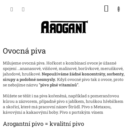
Přejít
NÁKU
na
obsah
KOŠÍK
Ovocná piva
Milujeme ovocná piva. Hořkost s kombinací ovoce je úžasné
spojení ...ananasové, višňové, malinové, borůvkové, meruňkové,
jahodové, hruškové.
Nepoužíváme žádné koncentráty, sorbenty,
sirupy a podobné nesmysly.
Když ovocné pivo tak z ovoce, proto
se nebojíme názvu
"pivo plné vitamínů"
.
Můžete se těšit i na piva kořeněná, například s pomerančovou
kůrou a zázvorem, případně pivo s jablkem, hruškou hřebíčkem
a skořicí, které má pracovní název Štrůdl. Pivo s Metaxou,
kávovými a kakaovými boby. Pivo s portským vínem
Arogantní pivo = kvalitní pivo