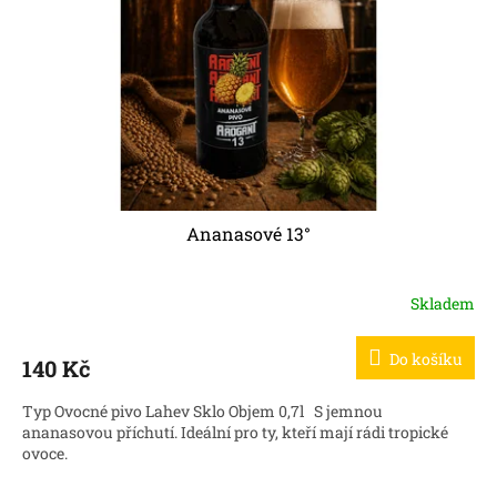
t
r
ů
o
d
u
k
t
ů
Ananasové 13°
Skladem
Do košíku
140 Kč
Typ Ovocné pivo Lahev Sklo Objem 0,7l S jemnou
ananasovou příchutí. Ideální pro ty, kteří mají rádi tropické
ovoce.