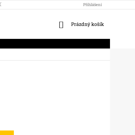
JŮ
Přihlášení
NÁKUPNÍ
Prázdný košík
KOŠÍK