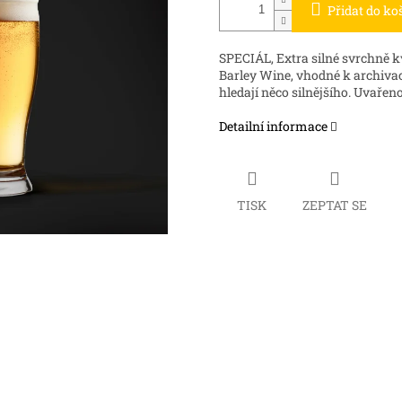
Přidat do ko
SPECIÁL, Extra silné svrchně kv
Barley Wine, vhodné k archivaci
hledají něco silnějšího. Uvařen
Detailní informace
TISK
ZEPTAT SE