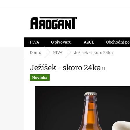
Přejít
na
obsah
PIVA
O pivovaru
AKCE
Obchodní p
Domů
PIVA
Ježíšek - skoro 24ka
Ježíšek - skoro 24ka
11
Novinka