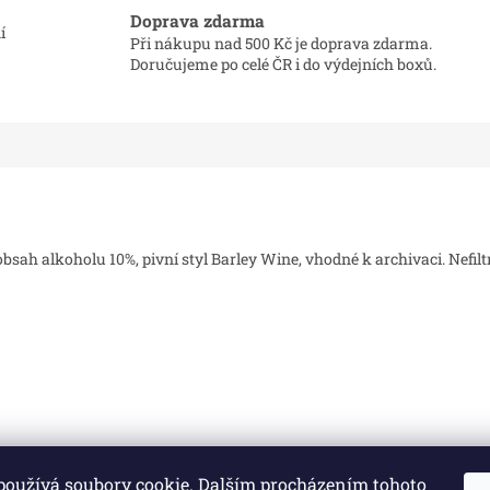
Doprava zdarma
í
Při nákupu nad 500 Kč je doprava zdarma.
Doručujeme po celé ČR i do výdejních boxů.
obsah alkoholu 10%, pivní styl Barley Wine, vhodné k archivaci. Nefil
používá soubory cookie. Dalším procházením tohoto